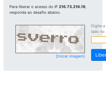
Para liberar o acesso
do IP
216.73.216.19
,
responda ao desafio abaixo.
Digite 
lado no
[trocar imagem]