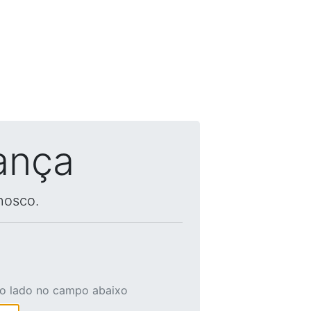
ança
nosco.
ao lado no campo abaixo