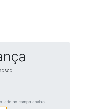
ança
nosco.
ao lado no campo abaixo