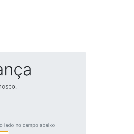
ança
nosco.
ao lado no campo abaixo