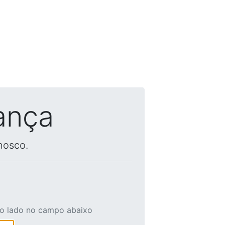
ança
nosco.
ao lado no campo abaixo