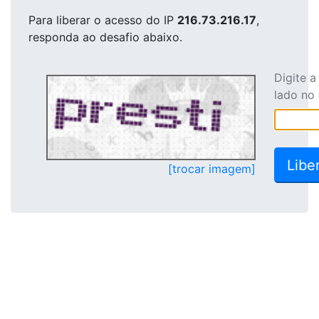
Para liberar o acesso
do IP
216.73.216.17
,
responda ao desafio abaixo.
Digite 
lado no
[trocar imagem]